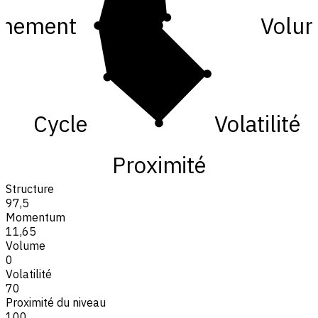
gnement
Volu
Cycle
Volatilité
Proximité
Structure
97,5
Momentum
11,65
Volume
0
Volatilité
70
Proximité du niveau
100