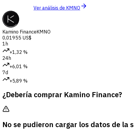
Ver análisis de KMNO
Kamino Finance
KMNO
0,01955 US$
1h
+1,32 %
24h
+6,01 %
7d
+5,89 %
¿Debería comprar Kamino Finance?
No se pudieron cargar los datos de la 