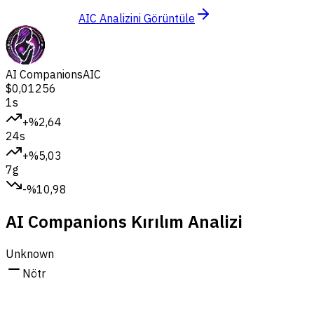
AIC Analizini Görüntüle
AI Companions
AIC
$0,01256
1s
+%2,64
24s
+%5,03
7g
-%10,98
AI Companions Kırılım Analizi
Unknown
Nötr