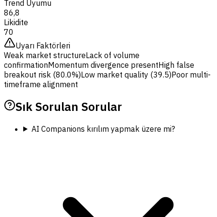
Trend Uyumu
86,8
Likidite
70
Uyarı Faktörleri
Weak market structure
Lack of volume
confirmation
Momentum divergence present
High false
breakout risk (80.0%)
Low market quality (39.5)
Poor multi-
timeframe alignment
Sık Sorulan Sorular
AI Companions kırılım yapmak üzere mi?