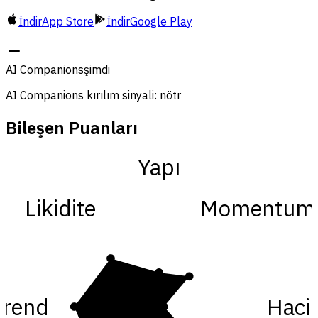
İndir
App Store
İndir
Google Play
AI Companions
şimdi
AI Companions kırılım sinyali: nötr
Bileşen Puanları
Yapı
Likidite
Momentum
Trend
Haci