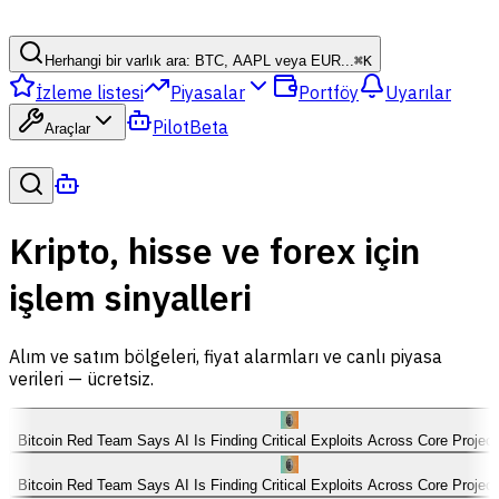
Herhangi bir varlık ara: BTC, AAPL veya EUR...
⌘
K
İzleme listesi
Piyasalar
Portföy
Uyarılar
Pilot
Beta
Araçlar
Kripto, hisse ve forex için
işlem sinyalleri
Alım ve satım bölgeleri, fiyat alarmları ve canlı piyasa
verileri — ücretsiz.
Bitcoin Red Team Says AI Is Finding Critical Exploits Across Core Projec
Bitcoin Red Team Says AI Is Finding Critical Exploits Across Core Projec