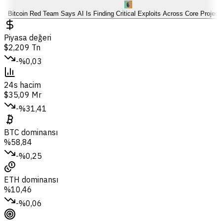
Bitcoin Red Team Says AI Is Finding Critical Exploits Across Core Projec
Piyasa değeri
$2,209 Tn
-%0,03
24s hacim
$35,09 Mr
-%31,41
BTC dominansı
%58,84
-%0,25
ETH dominansı
%10,46
-%0,06