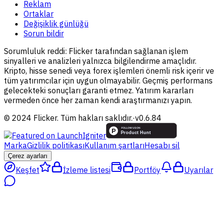
Reklam
Ortaklar
Değişiklik günlüğü
Sorun bildir
Sorumluluk reddi:
Flicker tarafından sağlanan işlem
sinyalleri ve analizleri yalnızca bilgilendirme amaçlıdır.
Kripto, hisse senedi veya forex işlemleri önemli risk içerir ve
tüm yatırımcılar için uygun olmayabilir. Geçmiş performans
gelecekteki sonuçları garanti etmez. Yatırım kararları
vermeden önce her zaman kendi araştırmanızı yapın.
© 2024 Flicker. Tüm hakları saklıdır.
·
v
0.6.84
Marka
Gizlilik politikası
Kullanım şartları
Hesabı sil
Çerez ayarları
Keşfet
İzleme listesi
Portföy
Uyarılar