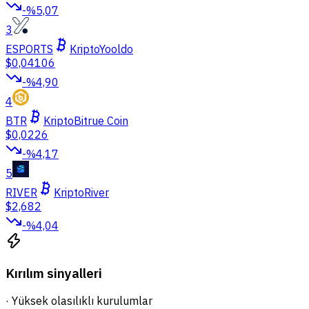
-%5,07
3
ESPORTS
Kripto
Yooldo
$0,04106
-%4,90
4
BTR
Kripto
Bitrue Coin
$0,0226
-%4,17
5
RIVER
Kripto
River
$2,682
-%4,04
Kırılım sinyalleri
·
Yüksek olasılıklı kurulumlar