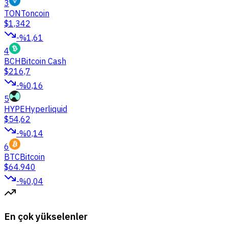
3
TON
Toncoin
$1,342
-%1,61
4
BCH
Bitcoin Cash
$216,7
-%0,16
5
HYPE
Hyperliquid
$54,62
-%0,14
6
BTC
Bitcoin
$64.940
-%0,04
En çok yükselenler