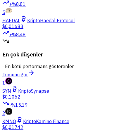
+%8,81
5
HAEDAL
Kripto
Haedal Protocol
$0,01683
+%8,48
En çok düşenler
·
En kötü performans gösterenler
Tümünü gör
1
SYN
Kripto
Synapse
$0,1062
-%15,19
2
KMNO
Kripto
Kamino Finance
$0,01742