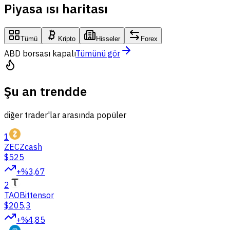
Piyasa ısı haritası
Tümü
Kripto
Hisseler
Forex
ABD borsası kapalı
Tümünü gör
Şu an trendde
diğer trader'lar arasında popüler
1
ZEC
Zcash
$525
+%3,67
2
TAO
Bittensor
$205,3
+%4,85