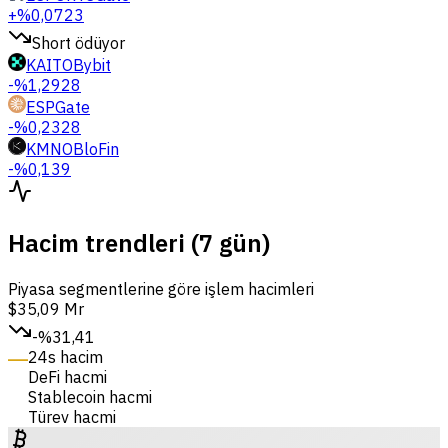
+%0,0723
Short ödüyor
KAITO
Bybit
-%1,2928
ESP
Gate
-%0,2328
KMNO
BloFin
-%0,139
Hacim trendleri (7 gün)
Piyasa segmentlerine göre işlem hacimleri
$35,09 Mr
-%31,41
24s hacim
DeFi hacmi
Stablecoin hacmi
Türev hacmi