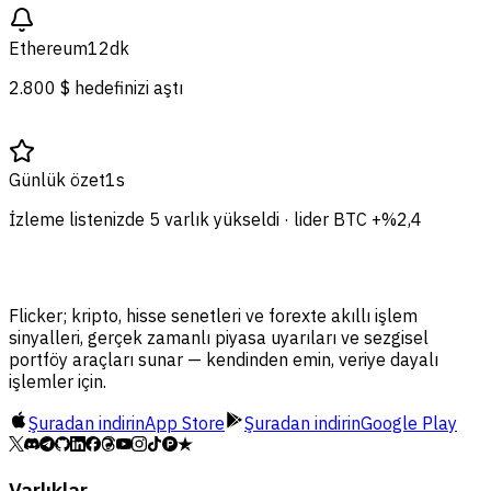
Ethereum
12dk
2.800 $ hedefinizi aştı
Günlük özet
1s
İzleme listenizde 5 varlık yükseldi · lider BTC +%2,4
Flicker; kripto, hisse senetleri ve forexte akıllı işlem
sinyalleri, gerçek zamanlı piyasa uyarıları ve sezgisel
portföy araçları sunar — kendinden emin, veriye dayalı
işlemler için.
Şuradan indirin
App Store
Şuradan indirin
Google Play
Varlıklar