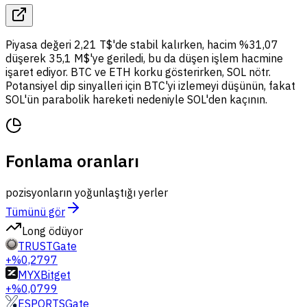
Piyasa değeri 2,21 T$'de stabil kalırken, hacim %31,07
düşerek 35,1 M$'ye geriledi, bu da düşen işlem hacmine
işaret ediyor. BTC ve ETH korku gösterirken, SOL nötr.
Potansiyel dip sinyalleri için BTC'yi izlemeyi düşünün, fakat
SOL'ün parabolik hareketi nedeniyle SOL'den kaçının.
Fonlama oranları
pozisyonların yoğunlaştığı yerler
Tümünü gör
Long ödüyor
TRUST
Gate
+%0,2797
MYX
Bitget
+%0,0799
ESPORTS
Gate