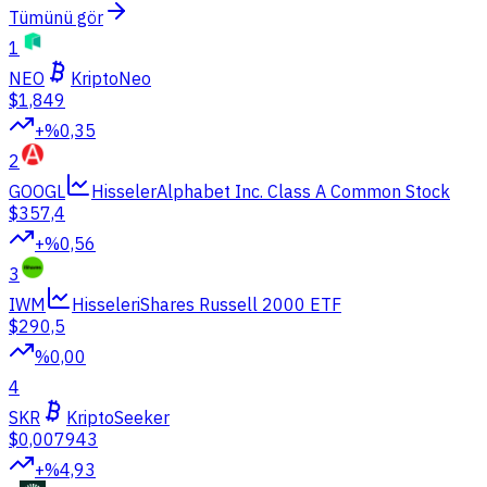
Tümünü gör
1
NEO
Kripto
Neo
$1,849
+%0,35
2
GOOGL
Hisseler
Alphabet Inc. Class A Common Stock
$357,4
+%0,56
3
IWM
Hisseler
iShares Russell 2000 ETF
$290,5
%0,00
4
SKR
Kripto
Seeker
$0,007943
+%4,93