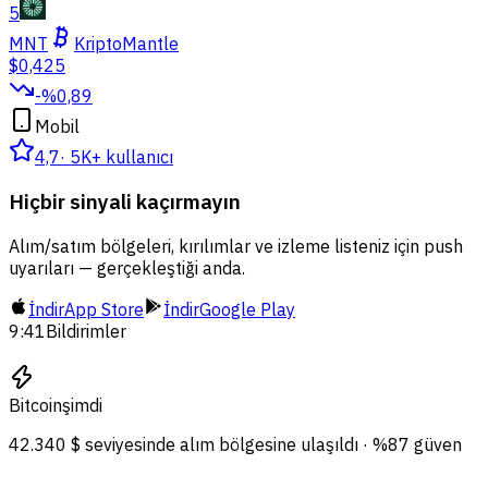
5
MNT
Kripto
Mantle
$0,425
-%0,89
Mobil
4,7
·
5K+ kullanıcı
Hiçbir sinyali kaçırmayın
Alım/satım bölgeleri, kırılımlar ve izleme listeniz için push
uyarıları — gerçekleştiği anda.
İndir
App Store
İndir
Google Play
9:41
Bildirimler
Bitcoin
şimdi
42.340 $ seviyesinde alım bölgesine ulaşıldı · %87 güven