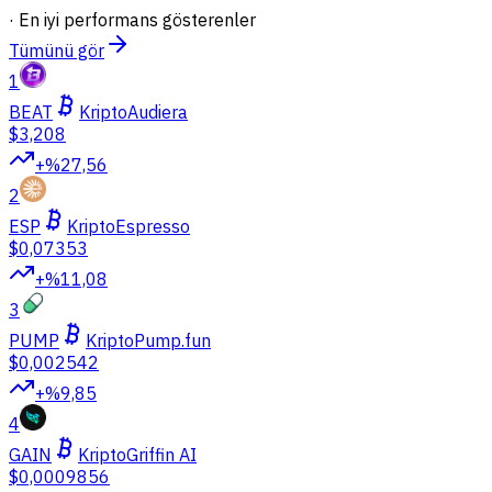
·
En iyi performans gösterenler
Tümünü gör
1
BEAT
Kripto
Audiera
$3,208
+%27,56
2
ESP
Kripto
Espresso
$0,07353
+%11,08
3
PUMP
Kripto
Pump.fun
$0,002542
+%9,85
4
GAIN
Kripto
Griffin AI
$0,0009856