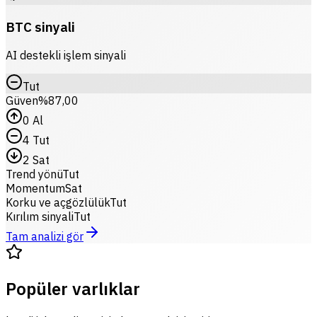
BTC sinyali
AI destekli işlem sinyali
Tut
Güven
%87,00
0
Al
4
Tut
2
Sat
Trend yönü
Tut
Momentum
Sat
Korku ve açgözlülük
Tut
Kırılım sinyali
Tut
Tam analizi gör
Popüler varlıklar