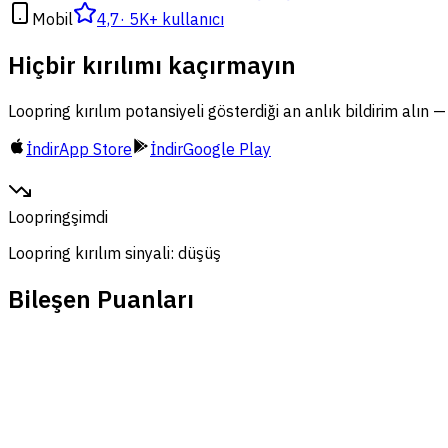
Mobil
4,7
·
5K+ kullanıcı
Hiçbir kırılımı kaçırmayın
Loopring kırılım potansiyeli gösterdiği an anlık bildirim alın 
İndir
App Store
İndir
Google Play
Loopring
şimdi
Loopring kırılım sinyali: düşüş
Bileşen Puanları