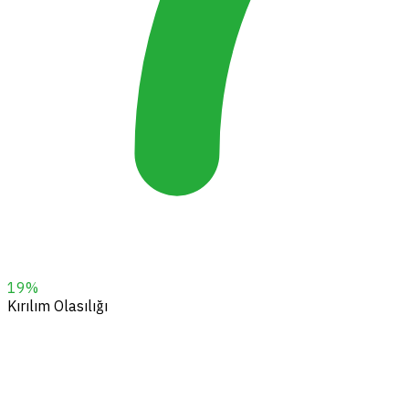
19
%
Kırılım Olasılığı