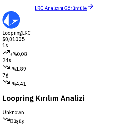
LRC Analizini Görüntüle
Loopring
LRC
$0,01005
1s
+%0,08
24s
-%1,89
7g
-%4,41
Loopring Kırılım Analizi
Unknown
Düşüş