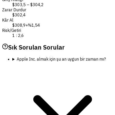
$303,5 – $304,2
Zarar Durdur
$302,4
Kâr Al
$308,9
+%1,54
Risk/Getiri
1 : 2,6
Sık Sorulan Sorular
Apple Inc. almak için şu an uygun bir zaman mı?