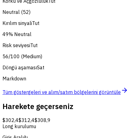
Korku ve Açgözlülük
Tut
Neutral (52)
Kırılım sinyali
Tut
49% Neutral
Risk seviyesi
Tut
56/100 (Medium)
Döngü aşaması
Sat
Markdown
Tüm göstergeleri ve alım/satım bölgelerini görüntüle
Harekete geçerseniz
$302,4
$312,4
$308,9
Long kurulumu
Giriş Aralığı