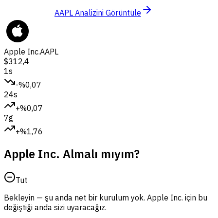
AAPL Analizini Görüntüle
Apple Inc.
AAPL
$312,4
1s
-%0,07
24s
+%0,07
7g
+%1,76
Apple Inc. Almalı mıyım?
Tut
Bekleyin — şu anda net bir kurulum yok. Apple Inc. için bu
değiştiği anda sizi uyaracağız.