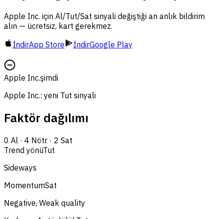
Apple Inc. için Al/Tut/Sat sinyali değiştiği an anlık bildirim
alın — ücretsiz, kart gerekmez.
İndir
App Store
İndir
Google Play
Apple Inc.
şimdi
Apple Inc.: yeni Tut sinyali
Faktör dağılımı
0
Al
·
4
Nötr
·
2
Sat
Trend yönü
Tut
Sideways
Momentum
Sat
Negative, Weak quality