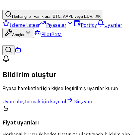
Herhangi bir varlık ara: BTC, AAPL veya EUR...
⌘
K
İzleme listesi
Piyasalar
Portföy
Uyarılar
Pilot
Beta
Araçlar
Bildirim oluştur
Piyasa hareketleri için kişiselleştirilmiş uyarılar kurun
Uyarı oluşturmak için kayıt ol
Giriş yap
Fiyat uyarıları
Herhangi bir varlık hedef fiyatınıza ulaştığında bildirim alın