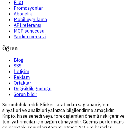
Pilot
Promosyonlar
Abonelik
Mobil uygulama
API referansı
MCP sunucusu
Yardım merkezi
Öğren
Blog
SSS
İletişim
Reklam
Ortaklar
Değişiklik günlüğü
Sorun bildir
Sorumluluk reddi:
Flicker tarafından sağlanan işlem
sinyalleri ve analizleri yalnızca bilgilendirme amaçlıdır.
Kripto, hisse senedi veya forex işlemleri önemli risk içerir ve
tüm yatırımcılar için uygun olmayabilir. Geçmiş performans
gelecekteki sonuçları garanti etmez. Yatırım kararları