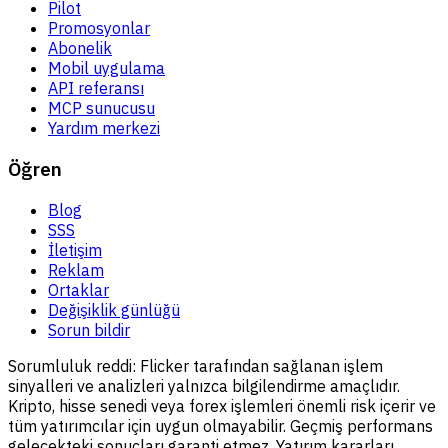
Pilot
Promosyonlar
Abonelik
Mobil uygulama
API referansı
MCP sunucusu
Yardım merkezi
Öğren
Blog
SSS
İletişim
Reklam
Ortaklar
Değişiklik günlüğü
Sorun bildir
Sorumluluk reddi:
Flicker tarafından sağlanan işlem
sinyalleri ve analizleri yalnızca bilgilendirme amaçlıdır.
Kripto, hisse senedi veya forex işlemleri önemli risk içerir ve
tüm yatırımcılar için uygun olmayabilir. Geçmiş performans
gelecekteki sonuçları garanti etmez. Yatırım kararları