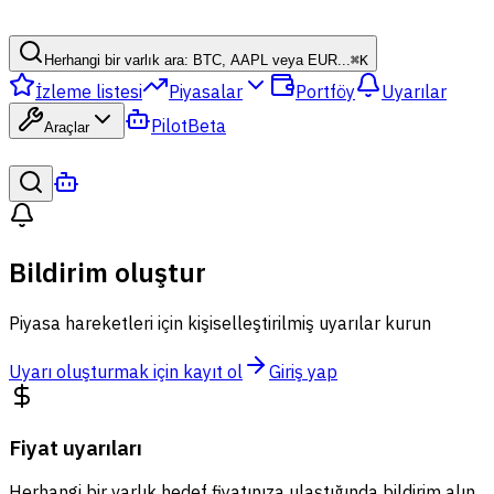
Herhangi bir varlık ara: BTC, AAPL veya EUR...
⌘
K
İzleme listesi
Piyasalar
Portföy
Uyarılar
Pilot
Beta
Araçlar
Bildirim oluştur
Piyasa hareketleri için kişiselleştirilmiş uyarılar kurun
Uyarı oluşturmak için kayıt ol
Giriş yap
Fiyat uyarıları
Herhangi bir varlık hedef fiyatınıza ulaştığında bildirim alın