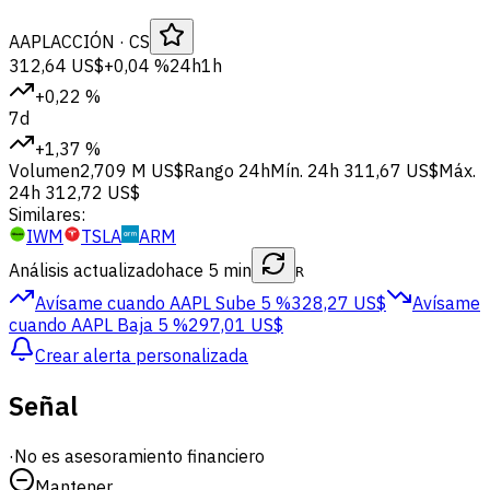
AAPL
ACCIÓN
· CS
312,64 US$
+0,04 %
24h
1h
+0,22 %
7d
+1,37 %
Volumen
2,709 M US$
Rango 24h
Mín. 24h
311,67 US$
Máx.
24h
312,72 US$
Similares:
IWM
TSLA
ARM
Análisis actualizado
hace 5 min
R
Avísame cuando AAPL
Sube 5 %
328,27 US$
Avísame
cuando AAPL
Baja 5 %
297,01 US$
Crear alerta personalizada
Señal
·
No es asesoramiento financiero
Mantener