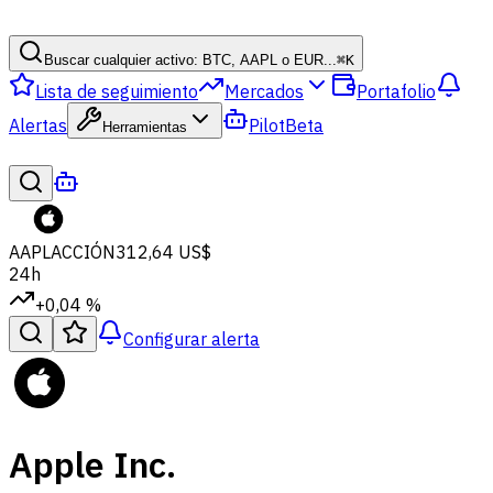
Buscar cualquier activo: BTC, AAPL o EUR...
⌘
K
Lista de seguimiento
Mercados
Portafolio
Alertas
Pilot
Beta
Herramientas
AAPL
ACCIÓN
312,64 US$
24h
+0,04 %
Configurar alerta
Apple Inc.