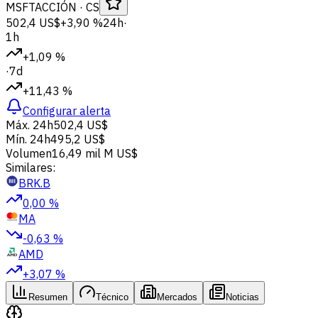
MSFT
ACCIÓN
· CS
502,4 US$
+3,90 %
24h
·
1h
+1,09 %
·
7d
+11,43 %
Configurar alerta
Máx. 24h
502,4 US$
Mín. 24h
495,2 US$
Volumen
16,49 mil M US$
Similares:
BRK.B
0,00 %
MA
-0,63 %
AMD
+3,07 %
Resumen
Técnico
Mercados
Noticias