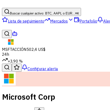
Buscar cualquier activo: BTC, AAPL o EUR...
⌘
K
Lista de seguimiento
Mercados
Portafolio
Ale
MSFT
ACCIÓN
502,4 US$
24h
+3,90 %
Configurar alerta
Microsoft Corp