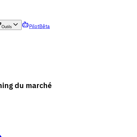
Pilot
Bêta
Outils
iming du marché