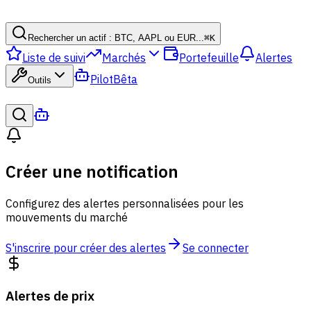
Rechercher un actif : BTC, AAPL ou EUR...
⌘
K
Liste de suivi
Marchés
Portefeuille
Alertes
Pilot
Bêta
Outils
Créer une notification
Configurez des alertes personnalisées pour les
mouvements du marché
S'inscrire pour créer des alertes
Se connecter
Alertes de prix