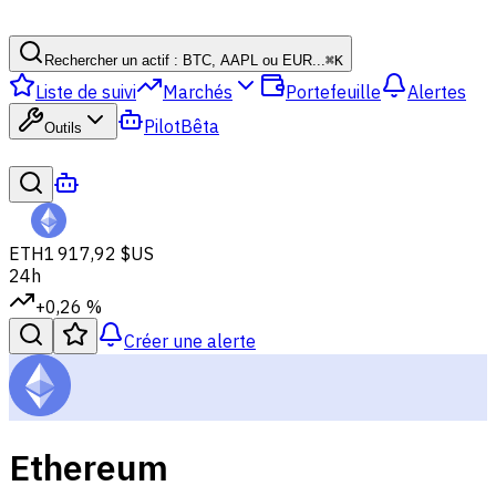
Rechercher un actif : BTC, AAPL ou EUR...
⌘
K
Liste de suivi
Marchés
Portefeuille
Alertes
Pilot
Bêta
Outils
ETH
1 917,92 $US
24h
+0,26 %
Créer une alerte
Ethereum