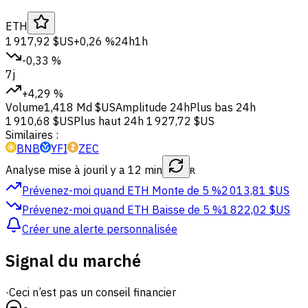
ETH
1 917,92 $US
+0,26 %
24h
1h
-0,33 %
7j
+4,29 %
Volume
1,418 Md $US
Amplitude 24h
Plus bas 24h
1 910,68 $US
Plus haut 24h
1 927,72 $US
Similaires :
BNB
YFI
ZEC
Analyse mise à jour
il y a 12 min
R
Prévenez-moi quand ETH
Monte de 5 %
2 013,81 $US
Prévenez-moi quand ETH
Baisse de 5 %
1 822,02 $US
Créer une alerte personnalisée
Signal du marché
·
Ceci n’est pas un conseil financier