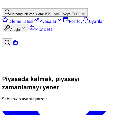
Herhangi bir varlık ara: BTC, AAPL veya EUR...
⌘
K
İzleme listesi
Piyasalar
Portföy
Uyarılar
Pilot
Beta
Araçlar
Piyasada kalmak, piyasayı
zamanlamayı yener
Sabır sizin avantajınızdır