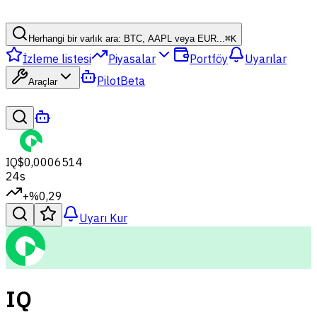
Herhangi bir varlık ara: BTC, AAPL veya EUR...
⌘
K
İzleme listesi
Piyasalar
Portföy
Uyarılar
Pilot
Beta
Araçlar
IQ
$0,0006514
24s
+%0,29
Uyarı Kur
IQ