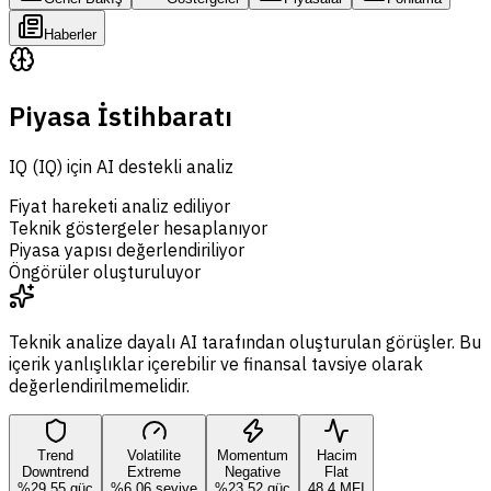
Haberler
Piyasa İstihbaratı
IQ (IQ) için AI destekli analiz
Fiyat hareketi analiz ediliyor
Teknik göstergeler hesaplanıyor
Piyasa yapısı değerlendiriliyor
Öngörüler oluşturuluyor
Teknik analize dayalı AI tarafından oluşturulan görüşler. Bu
içerik yanlışlıklar içerebilir ve finansal tavsiye olarak
değerlendirilmemelidir.
Trend
Volatilite
Momentum
Hacim
Downtrend
Extreme
Negative
Flat
%29,55 güç
%6,06 seviye
%23,52 güç
48,4 MFI