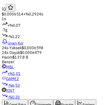
IQ
$0,0006514
+%0,29
24s
·
1s
+%0,07
·
7g
-%1,22
Uyarı Kur
24s Yüksek
$0,0006598
24s Düşük
$0,0006479
Hacim
$137,8 B
Benzer:
MBL
+%1,01
GAME2
-%6,53
IOST
-%0,20
Genel Bakış
Göstergeler
Piyasalar
Fonlama