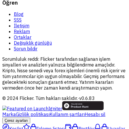
Öğren
Blog
SSS
İletişim
Reklam
Ortaklar
Değişiklik günlüğü
Sorun bildir
Sorumluluk reddi:
Flicker tarafından sağlanan işlem
sinyalleri ve analizleri yalnızca bilgilendirme amaçlıdır.
Kripto, hisse senedi veya forex işlemleri önemli risk içerir ve
tüm yatırımcılar için uygun olmayabilir. Geçmiş performans
gelecekteki sonuçları garanti etmez. Yatırım kararları
vermeden önce her zaman kendi araştırmanızı yapın.
© 2024 Flicker. Tüm hakları saklıdır.
·
v
0.6.83
Marka
Gizlilik politikası
Kullanım şartları
Hesabı sil
Çerez ayarları
Keşfet
İzleme listesi
Portföy
Uyarılar