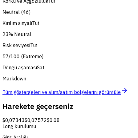
Korku ve Açgözlülük
Tut
Neutral (46)
Kırılım sinyali
Tut
23% Neutral
Risk seviyesi
Tut
57/100 (Extreme)
Döngü aşaması
Sat
Markdown
Tüm göstergeleri ve alım/satım bölgelerini görüntüle
Harekete geçerseniz
$0,07343
$0,07572
$0,08
Long kurulumu
Giriş Aralığı