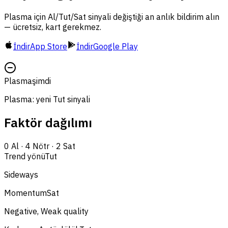
Plasma için Al/Tut/Sat sinyali değiştiği an anlık bildirim alın
— ücretsiz, kart gerekmez.
İndir
App Store
İndir
Google Play
Plasma
şimdi
Plasma: yeni Tut sinyali
Faktör dağılımı
0
Al
·
4
Nötr
·
2
Sat
Trend yönü
Tut
Sideways
Momentum
Sat
Negative, Weak quality