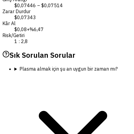
$0,07446 – $0,07514
Zarar Durdur
$0,07343
Kâr Al
$0,08
+%6,47
Risk/Getiri
1 : 2,8
Sık Sorulan Sorular
Plasma almak için şu an uygun bir zaman mı?