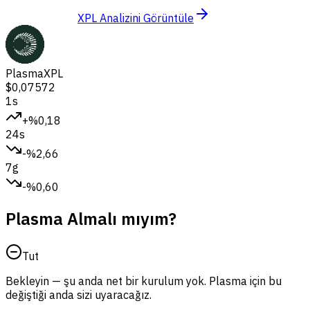
XPL Analizini Görüntüle
Plasma
XPL
$0,07572
1s
+%0,18
24s
-%2,66
7g
-%0,60
Plasma Almalı mıyım?
Tut
Bekleyin — şu anda net bir kurulum yok. Plasma için bu
değiştiği anda sizi uyaracağız.