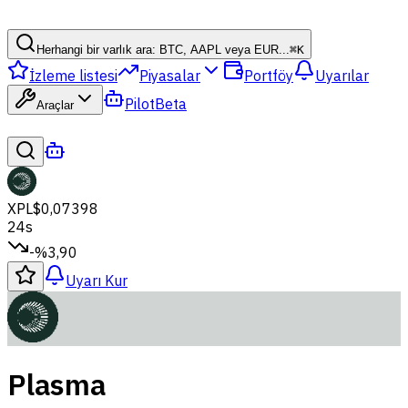
Herhangi bir varlık ara: BTC, AAPL veya EUR...
⌘
K
İzleme listesi
Piyasalar
Portföy
Uyarılar
Pilot
Beta
Araçlar
XPL
$0,07398
24s
-%3,90
Uyarı Kur
Plasma