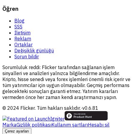
Öğren
Blog
SSS
İletişim
Reklam
Ortaklar
Değişiklik günlüğü
Sorun bildir
Sorumluluk reddi:
Flicker tarafından sağlanan işlem
sinyalleri ve analizleri yalnızca bilgilendirme amaçlıdır.
Kripto, hisse senedi veya forex işlemleri önemli risk içerir ve
tüm yatırımcılar için uygun olmayabilir. Geçmiş performans
gelecekteki sonuçları garanti etmez. Yatırım kararları
vermeden önce her zaman kendi araştırmanızı yapın.
© 2024 Flicker. Tüm hakları saklıdır.
·
v
0.6.81
Marka
Gizlilik politikası
Kullanım şartları
Hesabı sil
Çerez ayarları