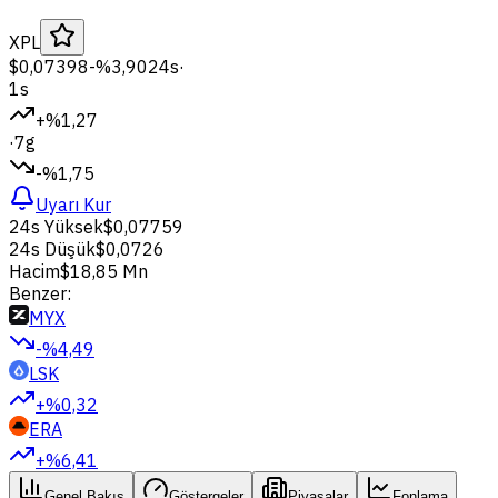
XPL
$0,07398
-%3,90
24s
·
1s
+%1,27
·
7g
-%1,75
Uyarı Kur
24s Yüksek
$0,07759
24s Düşük
$0,0726
Hacim
$18,85 Mn
Benzer:
MYX
-%4,49
LSK
+%0,32
ERA
+%6,41
Genel Bakış
Göstergeler
Piyasalar
Fonlama