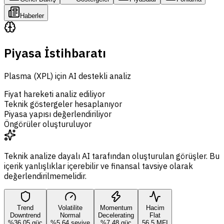
Haberler
Piyasa İstihbaratı
Plasma (XPL) için AI destekli analiz
Fiyat hareketi analiz ediliyor
Teknik göstergeler hesaplanıyor
Piyasa yapısı değerlendiriliyor
Öngörüler oluşturuluyor
Teknik analize dayalı AI tarafından oluşturulan görüşler. Bu
içerik yanlışlıklar içerebilir ve finansal tavsiye olarak
değerlendirilmemelidir.
Trend
Volatilite
Momentum
Hacim
Downtrend
Normal
Decelerating
Flat
%36,05 güç
%5,64 seviye
%7,48 güç
56,5 MFI