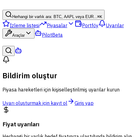
Herhangi bir varlık ara: BTC, AAPL veya EUR...
⌘
K
İzleme listesi
Piyasalar
Portföy
Uyarılar
Pilot
Beta
Araçlar
Bildirim oluştur
Piyasa hareketleri için kişiselleştirilmiş uyarılar kurun
Uyarı oluşturmak için kayıt ol
Giriş yap
Fiyat uyarıları
Herhangi bir varlık hedef fiyatınıza ulaştığında bildirim alın