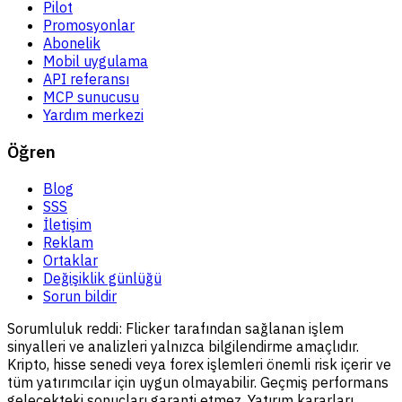
Pilot
Promosyonlar
Abonelik
Mobil uygulama
API referansı
MCP sunucusu
Yardım merkezi
Öğren
Blog
SSS
İletişim
Reklam
Ortaklar
Değişiklik günlüğü
Sorun bildir
Sorumluluk reddi:
Flicker tarafından sağlanan işlem
sinyalleri ve analizleri yalnızca bilgilendirme amaçlıdır.
Kripto, hisse senedi veya forex işlemleri önemli risk içerir ve
tüm yatırımcılar için uygun olmayabilir. Geçmiş performans
gelecekteki sonuçları garanti etmez. Yatırım kararları