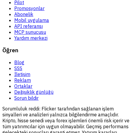
Pilot
Promosyonlar
Abonelik
Mobil uygulama
API referansı
MCP sunucusu
Yardım merkezi
Öğren
Blog
SSS
İletişim
Reklam
Ortaklar
Değişiklik günlüğü
Sorun bildir
Sorumluluk reddi:
Flicker tarafından sağlanan işlem
sinyalleri ve analizleri yalnızca bilgilendirme amaçlıdır.
Kripto, hisse senedi veya forex işlemleri önemli risk içerir ve
tüm yatırımcılar için uygun olmayabilir. Geçmiş performans
gelecekteki sonuçları garanti etmez. Yatırım kararları