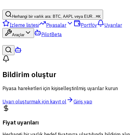
Herhangi bir varlık ara: BTC, AAPL veya EUR...
⌘
K
İzleme listesi
Piyasalar
Portföy
Uyarılar
Pilot
Beta
Araçlar
Bildirim oluştur
Piyasa hareketleri için kişiselleştirilmiş uyarılar kurun
Uyarı oluşturmak için kayıt ol
Giriş yap
Fiyat uyarıları
Herhangi bir varlık hedef fiyatınıza ulaştığında bildirim alın