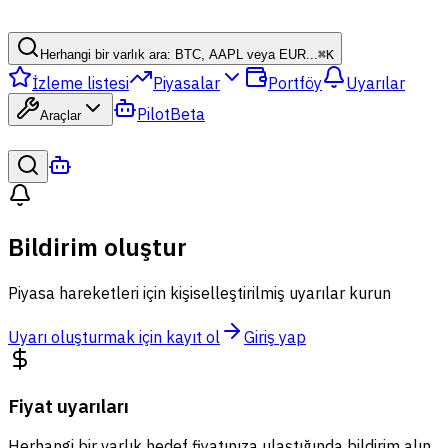
Herhangi bir varlık ara: BTC, AAPL veya EUR...
⌘
K
İzleme listesi
Piyasalar
Portföy
Uyarılar
Pilot
Beta
Araçlar
Bildirim oluştur
Piyasa hareketleri için kişiselleştirilmiş uyarılar kurun
Uyarı oluşturmak için kayıt ol
Giriş yap
Fiyat uyarıları
Herhangi bir varlık hedef fiyatınıza ulaştığında bildirim alın