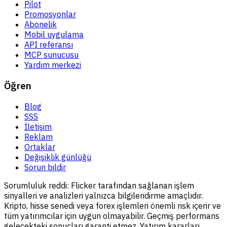
Pilot
Promosyonlar
Abonelik
Mobil uygulama
API referansı
MCP sunucusu
Yardım merkezi
Öğren
Blog
SSS
İletişim
Reklam
Ortaklar
Değişiklik günlüğü
Sorun bildir
Sorumluluk reddi:
Flicker tarafından sağlanan işlem
sinyalleri ve analizleri yalnızca bilgilendirme amaçlıdır.
Kripto, hisse senedi veya forex işlemleri önemli risk içerir ve
tüm yatırımcılar için uygun olmayabilir. Geçmiş performans
gelecekteki sonuçları garanti etmez. Yatırım kararları