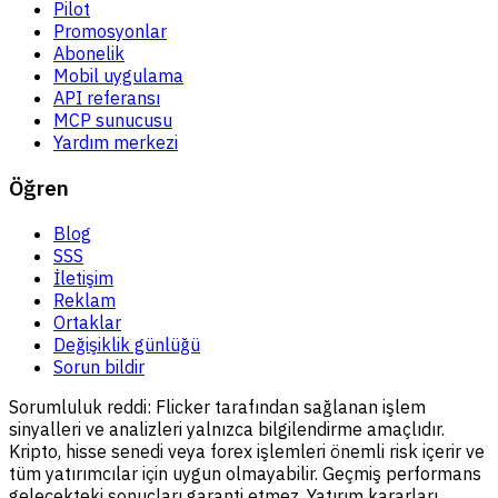
Pilot
Promosyonlar
Abonelik
Mobil uygulama
API referansı
MCP sunucusu
Yardım merkezi
Öğren
Blog
SSS
İletişim
Reklam
Ortaklar
Değişiklik günlüğü
Sorun bildir
Sorumluluk reddi:
Flicker tarafından sağlanan işlem
sinyalleri ve analizleri yalnızca bilgilendirme amaçlıdır.
Kripto, hisse senedi veya forex işlemleri önemli risk içerir ve
tüm yatırımcılar için uygun olmayabilir. Geçmiş performans
gelecekteki sonuçları garanti etmez. Yatırım kararları