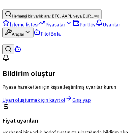
Herhangi bir varlık ara: BTC, AAPL veya EUR...
⌘
K
İzleme listesi
Piyasalar
Portföy
Uyarılar
Pilot
Beta
Araçlar
Bildirim oluştur
Piyasa hareketleri için kişiselleştirilmiş uyarılar kurun
Uyarı oluşturmak için kayıt ol
Giriş yap
Fiyat uyarıları
Herhangi bir varlık hedef fiyatınıza ulaştığında bildirim alın