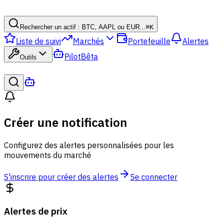
Rechercher un actif : BTC, AAPL ou EUR...
⌘
K
Liste de suivi
Marchés
Portefeuille
Alertes
Pilot
Bêta
Outils
Créer une notification
Configurez des alertes personnalisées pour les
mouvements du marché
S'inscrire pour créer des alertes
Se connecter
Alertes de prix