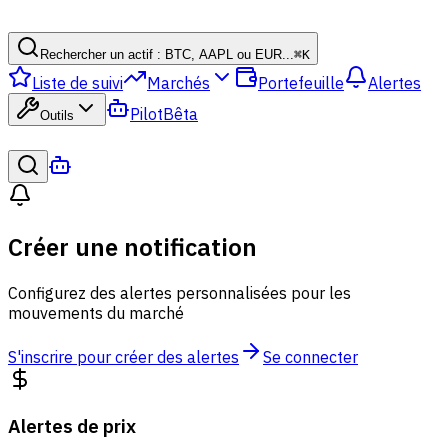
Rechercher un actif : BTC, AAPL ou EUR...
⌘
K
Liste de suivi
Marchés
Portefeuille
Alertes
Pilot
Bêta
Outils
Créer une notification
Configurez des alertes personnalisées pour les
mouvements du marché
S'inscrire pour créer des alertes
Se connecter
Alertes de prix