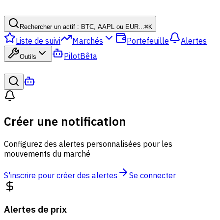
Rechercher un actif : BTC, AAPL ou EUR...
⌘
K
Liste de suivi
Marchés
Portefeuille
Alertes
Pilot
Bêta
Outils
Créer une notification
Configurez des alertes personnalisées pour les
mouvements du marché
S'inscrire pour créer des alertes
Se connecter
Alertes de prix