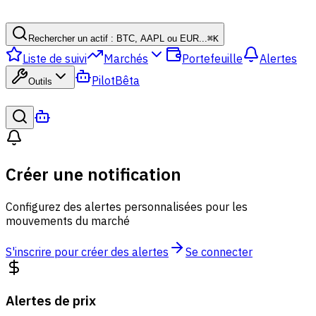
Rechercher un actif : BTC, AAPL ou EUR...
⌘
K
Liste de suivi
Marchés
Portefeuille
Alertes
Pilot
Bêta
Outils
Créer une notification
Configurez des alertes personnalisées pour les
mouvements du marché
S'inscrire pour créer des alertes
Se connecter
Alertes de prix