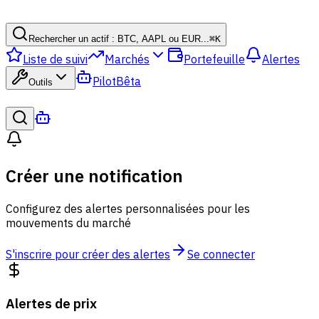
Rechercher un actif : BTC, AAPL ou EUR...
⌘
K
Liste de suivi
Marchés
Portefeuille
Alertes
Pilot
Bêta
Outils
Créer une notification
Configurez des alertes personnalisées pour les
mouvements du marché
S'inscrire pour créer des alertes
Se connecter
Alertes de prix