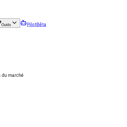
Pilot
Bêta
Outils
s du marché