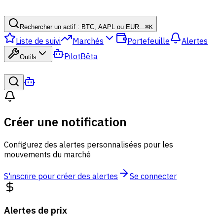
Rechercher un actif : BTC, AAPL ou EUR...
⌘
K
Liste de suivi
Marchés
Portefeuille
Alertes
Pilot
Bêta
Outils
Créer une notification
Configurez des alertes personnalisées pour les
mouvements du marché
S'inscrire pour créer des alertes
Se connecter
Alertes de prix