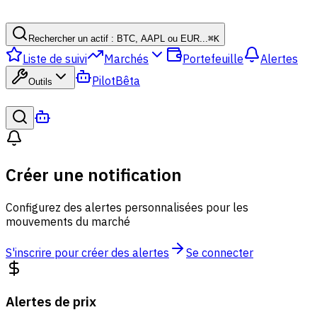
Rechercher un actif : BTC, AAPL ou EUR...
⌘
K
Liste de suivi
Marchés
Portefeuille
Alertes
Pilot
Bêta
Outils
Créer une notification
Configurez des alertes personnalisées pour les
mouvements du marché
S'inscrire pour créer des alertes
Se connecter
Alertes de prix