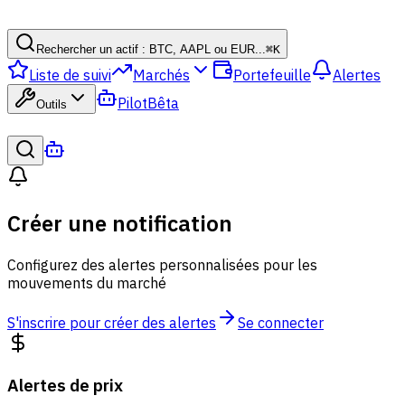
Rechercher un actif : BTC, AAPL ou EUR...
⌘
K
Liste de suivi
Marchés
Portefeuille
Alertes
Pilot
Bêta
Outils
Créer une notification
Configurez des alertes personnalisées pour les
mouvements du marché
S'inscrire pour créer des alertes
Se connecter
Alertes de prix