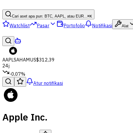
Cari aset apa pun: BTC, AAPL, atau EUR...
⌘
K
Watchlist
Pasar
Portofolio
Notifikasi
Alat
AAPL
SAHAM
US$312,39
24j
-0,07%
Atur notifikasi
Apple Inc.