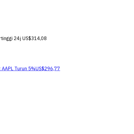
tinggi 24j
US$314,08
t AAPL
Turun 5%
US$296,77