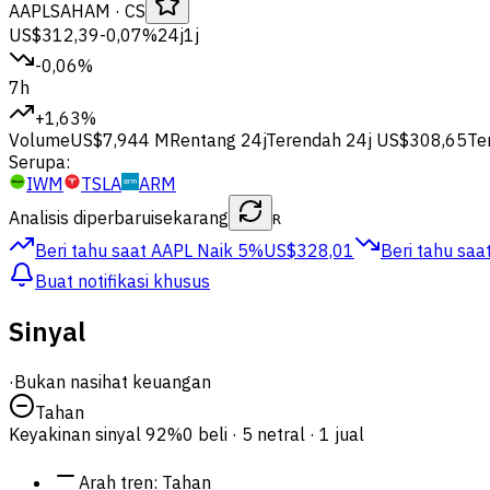
AAPL
SAHAM
· CS
US$312,39
-0,07%
24j
1j
-0,06%
7h
+1,63%
Volume
US$7,944 M
Rentang 24j
Terendah 24j
US$308,65
Ter
Serupa:
IWM
TSLA
ARM
Analisis diperbarui
sekarang
R
Beri tahu saat AAPL
Naik 5%
US$328,01
Beri tahu saa
Buat notifikasi khusus
Sinyal
·
Bukan nasihat keuangan
Tahan
Keyakinan sinyal
92%
0 beli · 5 netral · 1 jual
Arah tren
:
Tahan