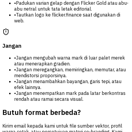
•
Padukan varian gelap dengan Flicker Gold atau abu-
abu netral untuk tata letak editorial.
•
Tautkan logo ke flicker.finance saat digunakan di
web.
Jangan
•
Jangan mengubah warna mark di luar palet merek
atau menerapkan gradien.
•
Jangan meregangkan, memiringkan, memutar, atau
mendistorsi proporsinya.
•
Jangan menambahkan bayangan, garis tepi, atau
efek lainnya.
•
Jangan menempatkan mark pada latar berkontras
rendah atau ramai secara visual.
Butuh format berbeda?
Kirim email kepada kami untuk file sumber vektor, profil
warna cetak, atau persetujuan materi co-branding. Kami