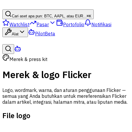
Cari aset apa pun: BTC, AAPL, atau EUR...
⌘
K
Watchlist
Pasar
Portofolio
Notifikasi
Pilot
Beta
Alat
Merek & press kit
Merek & logo Flicker
Logo, wordmark, warna, dan aturan penggunaan Flicker —
semua yang Anda butuhkan untuk mereferensikan Flicker
dalam artikel, integrasi, halaman mitra, atau liputan media.
File logo