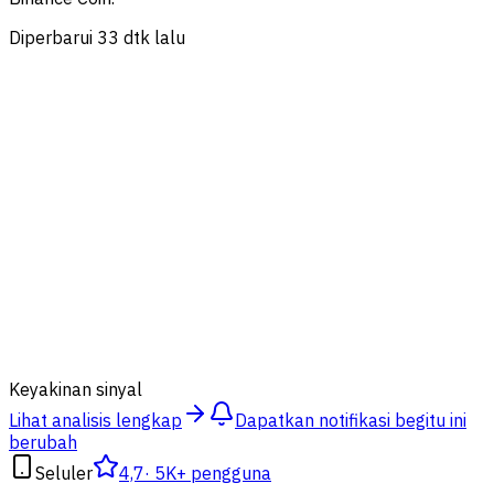
Diperbarui 33 dtk lalu
84
%
Keyakinan sinyal
Lihat analisis lengkap
Dapatkan notifikasi begitu ini
berubah
Seluler
4,7
·
5K+ pengguna