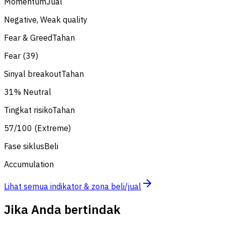
Momentum
Jual
Negative, Weak quality
Fear & Greed
Tahan
Fear (39)
Sinyal breakout
Tahan
31% Neutral
Tingkat risiko
Tahan
57/100 (Extreme)
Fase siklus
Beli
Accumulation
Lihat semua indikator & zona beli/jual
Jika Anda bertindak