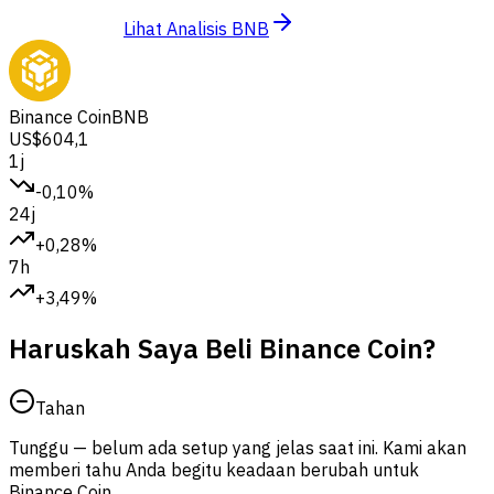
Lihat Analisis BNB
Binance Coin
BNB
US$604,1
1j
-0,10%
24j
+0,28%
7h
+3,49%
Haruskah Saya Beli Binance Coin?
Tahan
Tunggu — belum ada setup yang jelas saat ini. Kami akan
memberi tahu Anda begitu keadaan berubah untuk
Binance Coin.