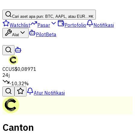
Cari aset apa pun: BTC, AAPL, atau EUR...
⌘
K
Watchlist
Pasar
Portofolio
Notifikasi
Pilot
Beta
Alat
CC
US$0,08971
24j
-10,32%
Atur Notifikasi
Canton