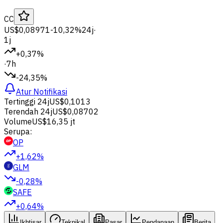
CC
US$0,08971
-10,32%
24j
·
1j
+0,37%
·
7h
-24,35%
Atur Notifikasi
Tertinggi 24j
US$0,1013
Terendah 24j
US$0,08702
Volume
US$16,35 jt
Serupa:
OP
+1,62%
GLM
-0,28%
SAFE
+0,64%
Ikhtisar
Teknikal
Pasar
Pendanaan
Berita