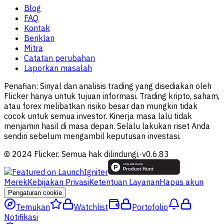
Blog
FAQ
Kontak
Beriklan
Mitra
Catatan perubahan
Laporkan masalah
Penafian:
Sinyal dan analisis trading yang disediakan oleh
Flicker hanya untuk tujuan informasi. Trading kripto, saham,
atau forex melibatkan risiko besar dan mungkin tidak
cocok untuk semua investor. Kinerja masa lalu tidak
menjamin hasil di masa depan. Selalu lakukan riset Anda
sendiri sebelum mengambil keputusan investasi.
© 2024 Flicker. Semua hak dilindungi.
·
v
0.6.83
Merek
Kebijakan Privasi
Ketentuan Layanan
Hapus akun
Pengaturan cookie
Temukan
Watchlist
Portofolio
Notifikasi