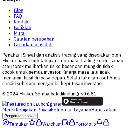
Blog
FAQ
Kontak
Beriklan
Mitra
Catatan perubahan
Laporkan masalah
Penafian:
Sinyal dan analisis trading yang disediakan oleh
Flicker hanya untuk tujuan informasi. Trading kripto, saham,
atau forex melibatkan risiko besar dan mungkin tidak
cocok untuk semua investor. Kinerja masa lalu tidak
menjamin hasil di masa depan. Selalu lakukan riset Anda
sendiri sebelum mengambil keputusan investasi.
© 2024 Flicker. Semua hak dilindungi.
·
v
0.6.81
Merek
Kebijakan Privasi
Ketentuan Layanan
Hapus akun
Pengaturan cookie
Temukan
Watchlist
Portofolio