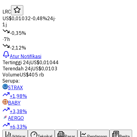
LRC
US$0,01032
-0,48%
24j
·
1j
-0,35%
·
7h
-2,12%
Atur Notifikasi
Tertinggi 24j
US$0,01044
Terendah 24j
US$0,0103
Volume
US$405 rb
Serupa:
STRAX
+1,98%
BABY
+3,38%
AERGO
+6,33%
Ikhtisar
Teknikal
Pasar
Pendanaan
Berita