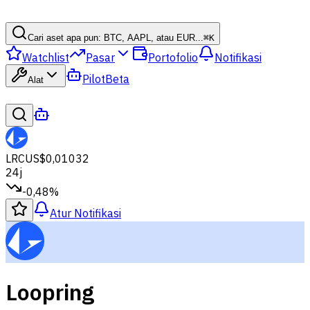
Cari aset apa pun: BTC, AAPL, atau EUR...
⌘
K
Watchlist
Pasar
Portofolio
Notifikasi
Pilot
Beta
Alat
LRC
US$0,01032
24j
-0,48%
Atur Notifikasi
Loopring