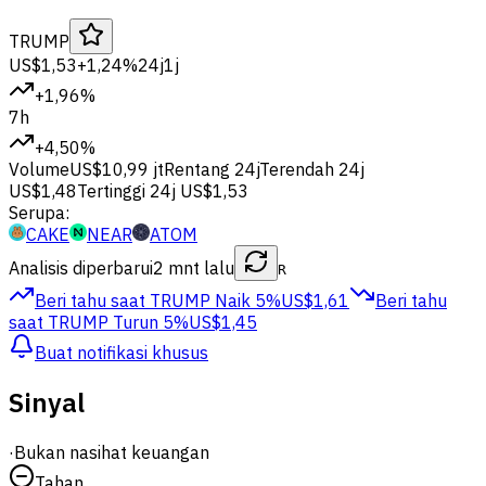
TRUMP
US$1,53
+1,24%
24j
1j
+1,96%
7h
+4,50%
Volume
US$10,99 jt
Rentang 24j
Terendah 24j
US$1,48
Tertinggi 24j
US$1,53
Serupa:
CAKE
NEAR
ATOM
Analisis diperbarui
2 mnt lalu
R
Beri tahu saat TRUMP
Naik 5%
US$1,61
Beri tahu
saat TRUMP
Turun 5%
US$1,45
Buat notifikasi khusus
Sinyal
·
Bukan nasihat keuangan
Tahan