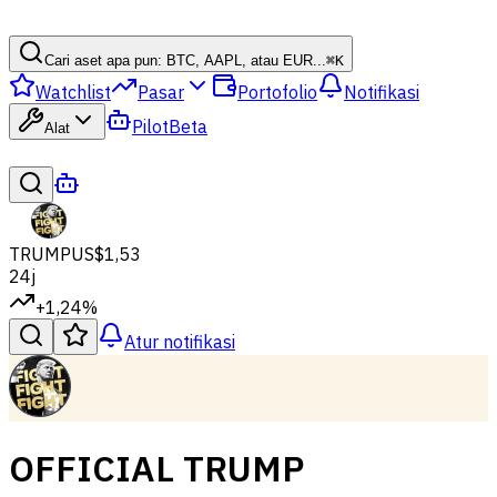
Cari aset apa pun: BTC, AAPL, atau EUR...
⌘
K
Watchlist
Pasar
Portofolio
Notifikasi
Pilot
Beta
Alat
TRUMP
US$1,53
24j
+1,24%
Atur notifikasi
OFFICIAL TRUMP