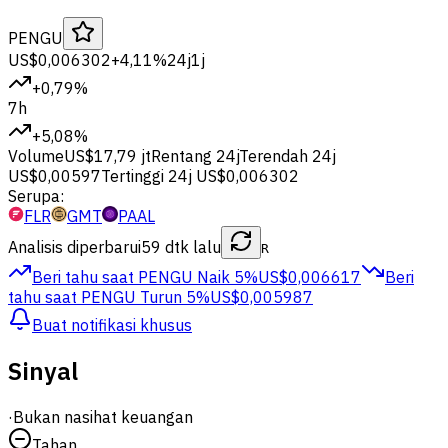
PENGU
US$0,006302
+4,11%
24j
1j
+0,79%
7h
+5,08%
Volume
US$17,79 jt
Rentang 24j
Terendah 24j
US$0,00597
Tertinggi 24j
US$0,006302
Serupa:
FLR
GMT
PAAL
Analisis diperbarui
59 dtk lalu
R
Beri tahu saat PENGU
Naik 5%
US$0,006617
Beri
tahu saat PENGU
Turun 5%
US$0,005987
Buat notifikasi khusus
Sinyal
·
Bukan nasihat keuangan
Tahan