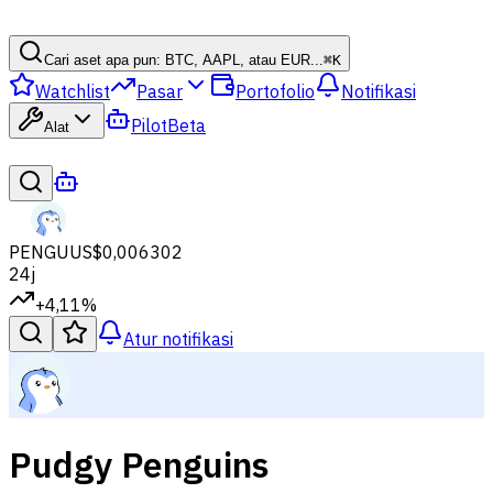
Cari aset apa pun: BTC, AAPL, atau EUR...
⌘
K
Watchlist
Pasar
Portofolio
Notifikasi
Pilot
Beta
Alat
PENGU
US$0,006302
24j
+4,11%
Atur notifikasi
Pudgy Penguins