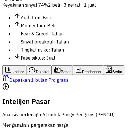
Keyakinan sinyal
74%
2 beli · 3 netral · 1 jual
Arah tren
:
Beli
Momentum
:
Beli
Fear & Greed
:
Tahan
Sinyal breakout
:
Tahan
Tingkat risiko
:
Tahan
Fase siklus
:
Jual
Ikhtisar
Teknikal
Pasar
Pendanaan
Berita
Dapatkan 1 bulan Pro gratis
Intelijen Pasar
Analisis bertenaga AI untuk Pudgy Penguins (PENGU)
Menganalisis pergerakan harga