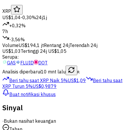
XRP
US$1,04
-0,30%
24j
1j
+0,32%
7h
-3,56%
Volume
US$194,1 jt
Rentang 24j
Terendah 24j
US$1,03
Tertinggi 24j
US$1,05
Serupa:
GAS
FLUID
DOT
Analisis diperbarui
10 mnt lalu
R
Beri tahu saat XRP
Naik 5%
US$1,09
Beri tahu saat
XRP
Turun 5%
US$0,9879
Buat notifikasi khusus
Sinyal
·
Bukan nasihat keuangan
Tahan