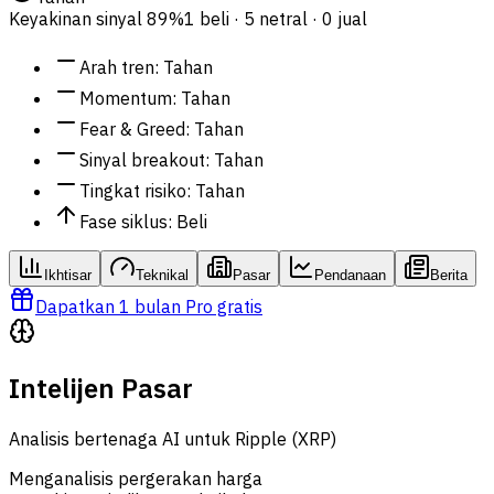
Keyakinan sinyal
89%
1 beli · 5 netral · 0 jual
Arah tren
:
Tahan
Momentum
:
Tahan
Fear & Greed
:
Tahan
Sinyal breakout
:
Tahan
Tingkat risiko
:
Tahan
Fase siklus
:
Beli
Ikhtisar
Teknikal
Pasar
Pendanaan
Berita
Dapatkan 1 bulan Pro gratis
Intelijen Pasar
Analisis bertenaga AI untuk Ripple (XRP)
Menganalisis pergerakan harga