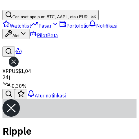
Cari aset apa pun: BTC, AAPL, atau EUR...
⌘
K
Watchlist
Pasar
Portofolio
Notifikasi
Pilot
Beta
Alat
XRP
US$1,04
24j
-0,30%
Atur notifikasi
Ripple