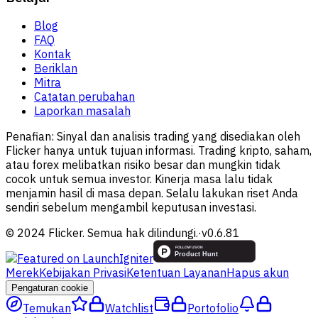
Blog
FAQ
Kontak
Beriklan
Mitra
Catatan perubahan
Laporkan masalah
Penafian:
Sinyal dan analisis trading yang disediakan oleh
Flicker hanya untuk tujuan informasi. Trading kripto, saham,
atau forex melibatkan risiko besar dan mungkin tidak
cocok untuk semua investor. Kinerja masa lalu tidak
menjamin hasil di masa depan. Selalu lakukan riset Anda
sendiri sebelum mengambil keputusan investasi.
© 2024 Flicker. Semua hak dilindungi.
·
v
0.6.81
Merek
Kebijakan Privasi
Ketentuan Layanan
Hapus akun
Pengaturan cookie
Temukan
Watchlist
Portofolio