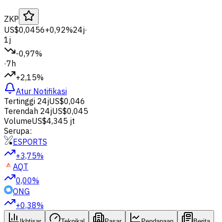
ZKP
US$0,0456
+0,92%
24j
·
1j
-0,97%
·
7h
+2,15%
Atur Notifikasi
Tertinggi 24j
US$0,046
Terendah 24j
US$0,045
Volume
US$4,345 jt
Serupa:
ESPORTS
+3,75%
AQT
0,00%
ONG
+0,38%
Ikhtisar
Teknikal
Pasar
Pendanaan
Berita