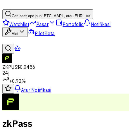
Cari aset apa pun: BTC, AAPL, atau EUR...
⌘
K
Watchlist
Pasar
Portofolio
Notifikasi
Pilot
Beta
Alat
ZKP
US$0,0456
24j
+0,92%
Atur Notifikasi
zkPass