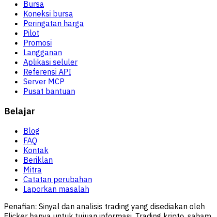
Bursa
Koneksi bursa
Peringatan harga
Pilot
Promosi
Langganan
Aplikasi seluler
Referensi API
Server MCP
Pusat bantuan
Belajar
Blog
FAQ
Kontak
Beriklan
Mitra
Catatan perubahan
Laporkan masalah
Penafian:
Sinyal dan analisis trading yang disediakan oleh
Flicker hanya untuk tujuan informasi. Trading kripto, saham,