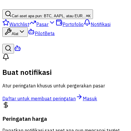
Cari aset apa pun: BTC, AAPL, atau EUR...
⌘
K
Watchlist
Pasar
Portofolio
Notifikasi
Pilot
Beta
Alat
Buat notifikasi
Atur peringatan khusus untuk pergerakan pasar
Daftar untuk membuat peringatan
Masuk
Peringatan harga
Dapatkan notifikasi saat aset apa pun mencapai target