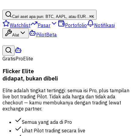
Cari aset apa pun: BTC, AAPL, atau EUR...
⌘
K
Watchlist
Pasar
Portofolio
Notifikasi
Pilot
Beta
Alat
Gratis
Pro
Elite
Flicker Elite
didapat, bukan dibeli
Elite adalah tingkat tertinggi: semua isi Pro, plus tampilan
live bot trading Pilot. Tidak ada harga dan tidak ada
checkout — kamu membukanya dengan trading lewat
exchange partner.
Semua yang ada di Pro
Lihat Pilot trading secara live