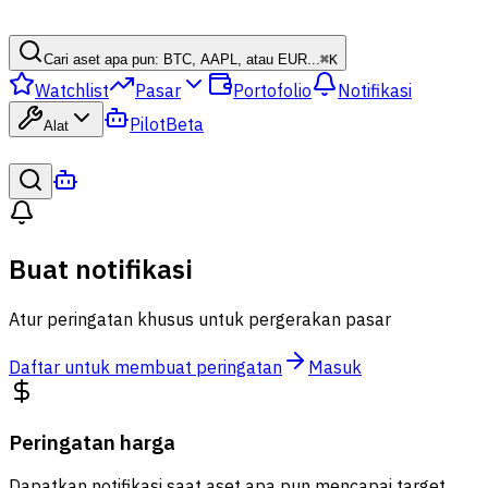
Cari aset apa pun: BTC, AAPL, atau EUR...
⌘
K
Watchlist
Pasar
Portofolio
Notifikasi
Pilot
Beta
Alat
Buat notifikasi
Atur peringatan khusus untuk pergerakan pasar
Daftar untuk membuat peringatan
Masuk
Peringatan harga
Dapatkan notifikasi saat aset apa pun mencapai target