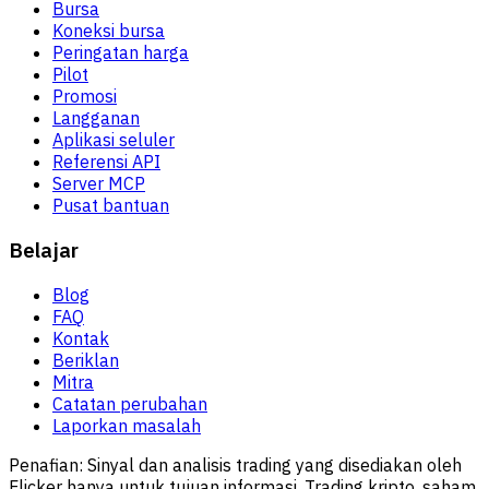
Bursa
Koneksi bursa
Peringatan harga
Pilot
Promosi
Langganan
Aplikasi seluler
Referensi API
Server MCP
Pusat bantuan
Belajar
Blog
FAQ
Kontak
Beriklan
Mitra
Catatan perubahan
Laporkan masalah
Penafian:
Sinyal dan analisis trading yang disediakan oleh
Flicker hanya untuk tujuan informasi. Trading kripto, saham,