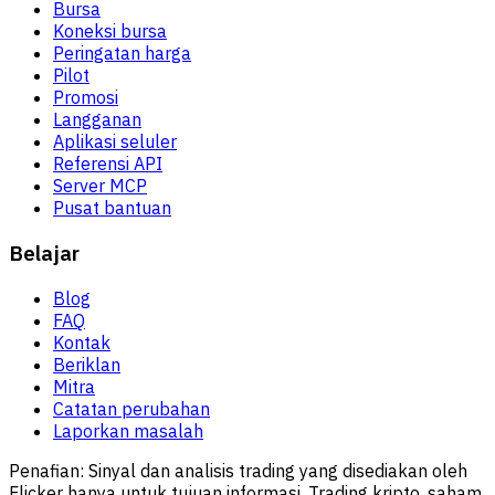
Bursa
Koneksi bursa
Peringatan harga
Pilot
Promosi
Langganan
Aplikasi seluler
Referensi API
Server MCP
Pusat bantuan
Belajar
Blog
FAQ
Kontak
Beriklan
Mitra
Catatan perubahan
Laporkan masalah
Penafian:
Sinyal dan analisis trading yang disediakan oleh
Flicker hanya untuk tujuan informasi. Trading kripto, saham,