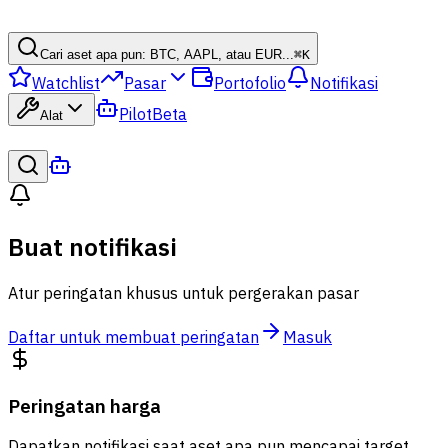
Cari aset apa pun: BTC, AAPL, atau EUR...
⌘
K
Watchlist
Pasar
Portofolio
Notifikasi
Pilot
Beta
Alat
Buat notifikasi
Atur peringatan khusus untuk pergerakan pasar
Daftar untuk membuat peringatan
Masuk
Peringatan harga
Dapatkan notifikasi saat aset apa pun mencapai target