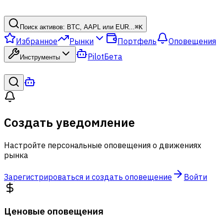
Поиск активов: BTC, AAPL или EUR...
⌘
K
Избранное
Рынки
Портфель
Оповещения
Pilot
Бета
Инструменты
Создать уведомление
Настройте персональные оповещения о движениях
рынка
Зарегистрироваться и создать оповещение
Войти
Ценовые оповещения