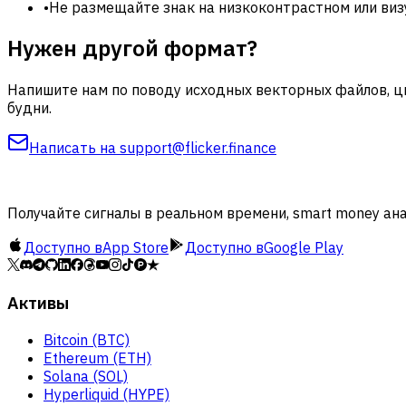
•
Не размещайте знак на низкоконтрастном или ви
Нужен другой формат?
Напишите нам по поводу исходных векторных файлов, цв
будни.
Написать на
support@flicker.finance
Получайте сигналы в реальном времени, smart money ан
Доступно в
App Store
Доступно в
Google Play
Активы
Bitcoin (BTC)
Ethereum (ETH)
Solana (SOL)
Hyperliquid (HYPE)