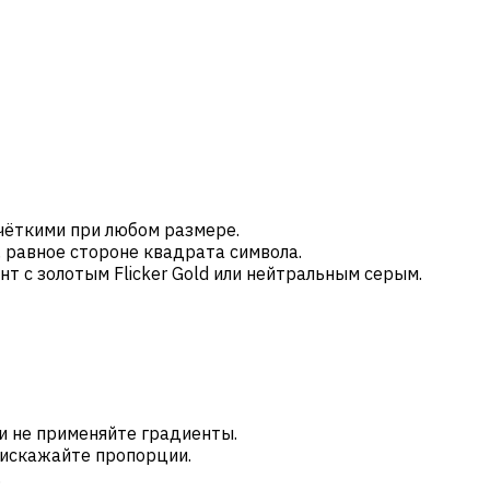
чёткими при любом размере.
 равное стороне квадрата символа.
т с золотым Flicker Gold или нейтральным серым.
и не применяйте градиенты.
е искажайте пропорции.
.