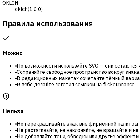
OKLCH
oklch(1 0 0)
Правила использования
Можно
•
По возможности используйте SVG — они остаются 
•
Сохраняйте свободное пространство вокруг знака,
•
В редакционных макетах сочетайте тёмный вариан
•
В вебе делайте логотип ссылкой на flicker.finance.
Нельзя
•
Не перекрашивайте знак вне фирменной палитры 
•
Не растягивайте, не наклоняйте, не вращайте и н
•
Не добавляйте тени, обводки или другие эффекты