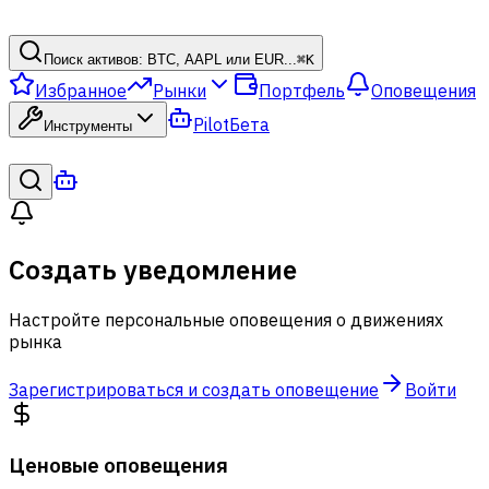
Поиск активов: BTC, AAPL или EUR...
⌘
K
Избранное
Рынки
Портфель
Оповещения
Pilot
Бета
Инструменты
Создать уведомление
Настройте персональные оповещения о движениях
рынка
Зарегистрироваться и создать оповещение
Войти
Ценовые оповещения