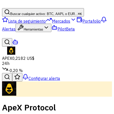
Buscar cualquier activo: BTC, AAPL o EUR...
⌘
K
Lista de seguimiento
Mercados
Portafolio
Alertas
Pilot
Beta
Herramientas
APEX
0,2182 US$
24h
-0,20 %
Configurar alerta
ApeX Protocol