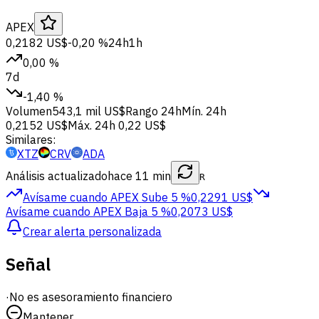
APEX
0,2182 US$
-0,20 %
24h
1h
0,00 %
7d
-1,40 %
Volumen
543,1 mil US$
Rango 24h
Mín. 24h
0,2152 US$
Máx. 24h
0,22 US$
Similares:
XTZ
CRV
ADA
Análisis actualizado
hace 11 min
R
Avísame cuando APEX
Sube 5 %
0,2291 US$
Avísame cuando APEX
Baja 5 %
0,2073 US$
Crear alerta personalizada
Señal
·
No es asesoramiento financiero
Mantener