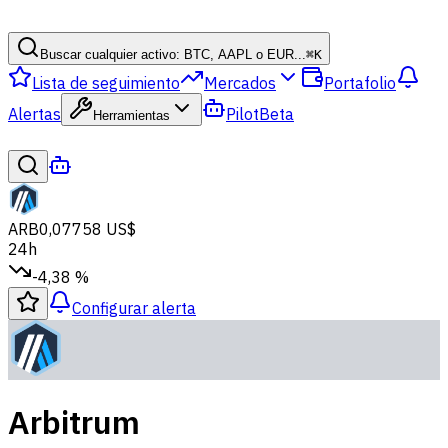
Buscar cualquier activo: BTC, AAPL o EUR...
⌘
K
Lista de seguimiento
Mercados
Portafolio
Alertas
Pilot
Beta
Herramientas
ARB
0,07758 US$
24h
-4,38 %
Configurar alerta
Arbitrum