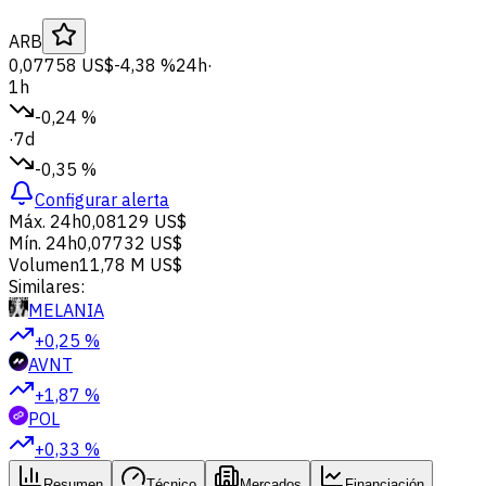
ARB
0,07758 US$
-4,38 %
24h
·
1h
-0,24 %
·
7d
-0,35 %
Configurar alerta
Máx. 24h
0,08129 US$
Mín. 24h
0,07732 US$
Volumen
11,78 M US$
Similares:
MELANIA
+0,25 %
AVNT
+1,87 %
POL
+0,33 %
Resumen
Técnico
Mercados
Financiación