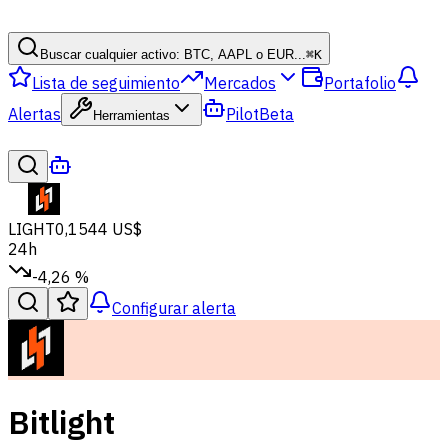
Buscar cualquier activo: BTC, AAPL o EUR...
⌘
K
Lista de seguimiento
Mercados
Portafolio
Alertas
Pilot
Beta
Herramientas
LIGHT
0,1544 US$
24h
-4,26 %
Configurar alerta
Bitlight