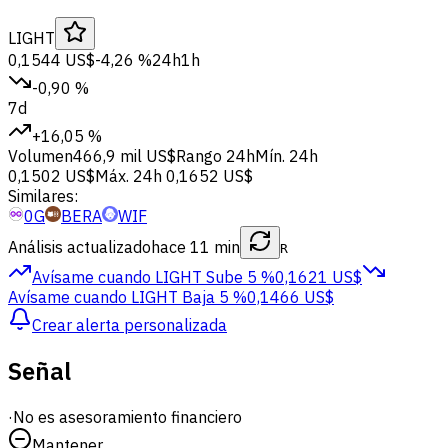
LIGHT
0,1544 US$
-4,26 %
24h
1h
-0,90 %
7d
+16,05 %
Volumen
466,9 mil US$
Rango 24h
Mín. 24h
0,1502 US$
Máx. 24h
0,1652 US$
Similares:
0G
BERA
WIF
Análisis actualizado
hace 11 min
R
Avísame cuando LIGHT
Sube 5 %
0,1621 US$
Avísame cuando LIGHT
Baja 5 %
0,1466 US$
Crear alerta personalizada
Señal
·
No es asesoramiento financiero
Mantener