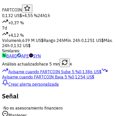
FARTCOIN
0,132 US$
+4,55 %
24h
1h
+0,37 %
7d
+4,12 %
Volumen
6,639 M US$
Rango 24h
Mín. 24h
0,1251 US$
Máx.
24h
0,132 US$
Similares:
BARD
APE
SYN
Análisis actualizado
hace 5 min
R
Avísame cuando FARTCOIN
Sube 5 %
0,1386 US$
Avísame cuando FARTCOIN
Baja 5 %
0,1254 US$
Crear alerta personalizada
Señal
·
No es asesoramiento financiero
Mantener