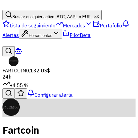
Buscar cualquier activo: BTC, AAPL o EUR...
⌘
K
Lista de seguimiento
Mercados
Portafolio
Alertas
Pilot
Beta
Herramientas
FARTCOIN
0,132 US$
24h
+4,55 %
Configurar alerta
Fartcoin